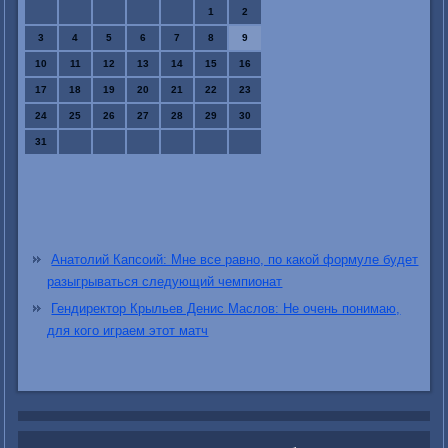
1
2
3
4
5
6
7
8
9
10
11
12
13
14
15
16
17
18
19
20
21
22
23
24
25
26
27
28
29
30
31
Анатолий Капсоий: Мне все равно, по какой формуле будет
разыгрываться следующий чемпионат
Гендиректор Крыльев Денис Маслов: Не очень понимаю,
для кого играем этот матч