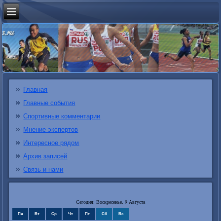
Главная
Главные события
Спортивные комментарии
Мнение экспертов
Интересное рядом
Архив записей
Связь и нами
Сегодня: Воскресенье, 9 Августа
Пн
Вт
Ср
Чт
Пт
Сб
Вс