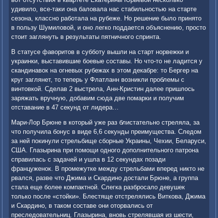
удивило, все-таки она баловала нас стабильностью на старте
сезона, классно работала на рубеже. Но решение было принято
в пользу Шумиловой, и оно легко поддается объяснению, просто
стоит заглянуть в результаты пятничного спринта.
В статусе фаворитов в субботу вышли на старт норвежки и
украинки, выставившие боевые составы. Но что-то не ладится у
скандинавок на огневых рубежах в этом декабре: то Бергер на
круг заглянет, то теперь у Флатланн возникли проблемы с
винтовкой. Сделав 2 выстрела, Анн-Кристин далее пришлось
заряжать вручную, добавим сюда две помарки и получим
отставание в 47 секунд от лидера…
Мари-Лор Брюне в который уже раз блистательно стреляла, за
что получила бонус в виде 6,6 секунды преимущества. Следом
за ней покинули стрельбище сборные Украины, Чехии, Беларуси,
США. Глазырина при помощи одного дополнительного патрона
справилась с задачей и ушла в 12 секундах позади
француженок. В промежутке между стрельбами вперед никто не
рвался, разве что Джима и Скардино достали Брюне, а группа
стала еще более компактной. Слегка разбросало девушек
только после «стойки». Блестяще отстрелялись Виткова, Джима
и Скардино, в таком составе они оторвались от
преследовательниц. Глазырина, вновь стрелявшая из шести,