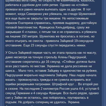
Шумилова вела гонку, но скорость не взвинчивала, казалось,
работала в удобном для себя ритме. Однако на «стойке»
промахи все равно начали вылезать один за другим. В тот
момент, когда Семеренко уже убежала, на стенде Шумиловой
все еще были не закрыты три мишени. Но непостижимым
образом Екатерина справилась, проявив выдержку, достойную
топовой биатлонистки. Франциска Хильдебранд, сразу же
закрывшая 4 «глазка», с пятым так и не справилась и убежала
на лишние 150 метров. Шумилова же бросилась в погоню, но
много отыграть не смогла - привезла Зайцевой 19-секундное
отставание. Еще 23 секунды спустя передались немки.
У Ольги Зайцевой первая часть ее этапа прошла как по маслу,
даже несмотря на точную стрельбу Алены Пидугршной,
отставание сократилось до 16 секунд. «Стойка» должна была
всех расставить по местам. Украинка не дала россиянке ни
шанса… Мало того, оставив Зайцеву в одиночестве на рубеже,
Пидгрушная морально надломила Зайцеву. Наш лидер начала
мазать - промахнулась трижды и не сумела исправить все
ошибки резервными патронами. Штрафной круг… Во второй раз
в сезоне. На последние 2 километра Россия ушла 4-й, уступая 6
секунд Германии и 4 секунды Франции. Все было рядом, однако
сил у Зайки не осталось, она поборолась, поупиралась в
подъем. Но добрать соперниц не удалось. Украина