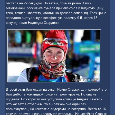
отстала на 22 секунды. Но затем, поймав рывок Кайсы
Мякяряйнен, россиянка сумела приблизиться к лидирующему
трио, точнее, квартету, итальянка догнала соперниц. Глазырина
передала виртуальную эстафетную палочку 9-й, через 18
секунд после Надежды Скардино.
Второй этап был отдан на откуп Ирине Старых, для которой это
был дебют в командной гонке на таком уровне. Но она не
подвела. По скорости она уступила крупицы Андреа Хенкель.
Что касается стрельбы, то в «лежке» она один раз
промахнулась, но контакт с лидерами не потеряла. Всего-то 16
секунд, по сути, цена идеальной стрельбы. На «стойке» Старых