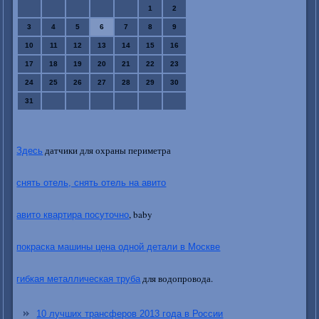
1
2
3
4
5
6
7
8
9
10
11
12
13
14
15
16
17
18
19
20
21
22
23
24
25
26
27
28
29
30
31
датчики для охраны периметра
Здесь
снять отель, снять отель на авито
, baby
авито квартира посуточно
покраска машины цена одной детали в Москве
для водопровода.
гибкая металлическая труба
10 лучших трансферов 2013 года в России