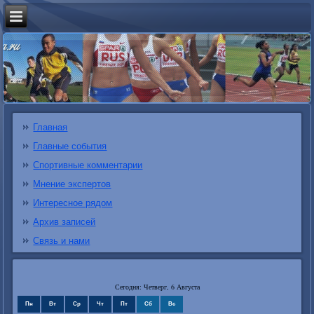
Главная
Главные события
Спортивные комментарии
Мнение экспертов
Интересное рядом
Архив записей
Связь и нами
Сегодня: Четверг, 6 Августа
Пн
Вт
Ср
Чт
Пт
Сб
Вс