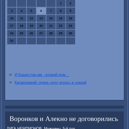
1
2
3
4
5
6
7
8
9
10
11
12
13
14
15
16
17
18
19
20
21
22
23
24
25
26
27
28
29
30
31
И Казахстан им - второй дом...
Кагарлицкий: очень хочу играть в хоккей
Воронков и Алекно не договорились
ЛИГА ЧЕМПИОНОВ. Мужчины. 5-й тур