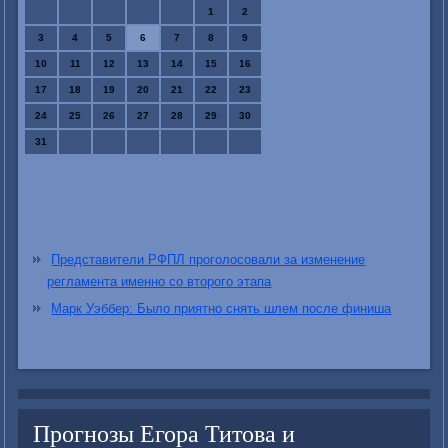
1
2
3
4
5
6
7
8
9
10
11
12
13
14
15
16
17
18
19
20
21
22
23
24
25
26
27
28
29
30
31
Представители РФПЛ проголосовали за изменение
регламента именно со второго этапа
Марк Уэббер: Было приятно снять шлем после финиша
Прогнозы Егора Титова и