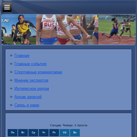
Главная
Главные события
Спортивные комментарии
Мнение экспертов
Интересное рядом
Архив записей
Связь и нами
Сегодня: Четверг, 6 Августа
Пн
Вт
Ср
Чт
Пт
Сб
Вс