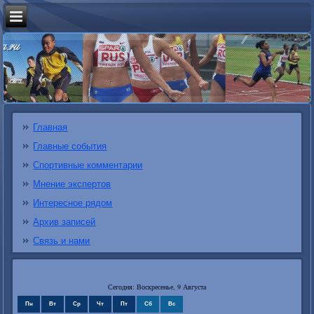
Главная
Главные события
Спортивные комментарии
Мнение экспертов
Интересное рядом
Архив записей
Связь и нами
Сегодня: Воскресенье, 9 Августа
Пн
Вт
Ср
Чт
Пт
Сб
Вс