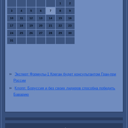
1
2
3
4
5
6
7
8
9
10
11
12
13
14
15
16
17
18
19
20
21
22
23
24
25
26
27
28
29
30
31
Эксперт Формулы-1 Креган будет консультантом Гран-при
России
Клопп: Боруссия и без своих лидеров способна победить
Баварию