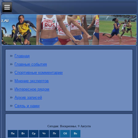
Главная
Главные события
Спортивные комментарии
Мнение экспертов
Интересное рядом
Архив записей
Связь и нами
Сегодня: Воскресенье, 9 Августа
Пн
Вт
Ср
Чт
Пт
Сб
Вс