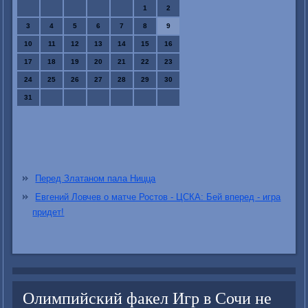
1
2
3
4
5
6
7
8
9
10
11
12
13
14
15
16
17
18
19
20
21
22
23
24
25
26
27
28
29
30
31
Перед Златаном пала Ницца
Евгений Ловчев о матче Ростов - ЦСКА: Бей вперед - игра
придет!
Олимпийский факел Игр в Сочи не