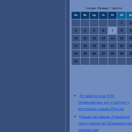
Сегодня: Пятница, 7 Августа
Пн
Вт
Ср
Чт
Пт
Сб
В
1
2
3
4
5
6
7
8
9
10
11
12
13
14
15
1
17
18
19
20
21
22
2
24
25
26
27
28
29
3
31
Эстафета огня XXII
Олимпийсоих игр стартует у
восточных границ России
Новый наставник Адмирала
представлен во Владивосток
хоккеистам