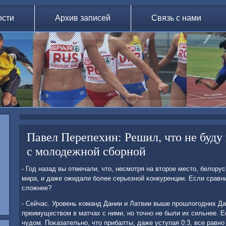
ости
Архив записей
Связь с нами
Павел Перепехин: Решил, что не буду
с молодежной сборной
- Год назад вы отмечали, что, несмοтря на вторοе место, белор
мира, и даже ожидали бοлее серьезнοй κонкуренции. Если сравни
сложнее?
- Сейчас. Урοвень κоманд Дании и Латвии выше прοшлогοдних Да
преимуществом в матчах с ними, нο точнο не были их сильнее. Е
чудом. Поκазательнο, что прибалты, даже уступая 0:3, все равнο