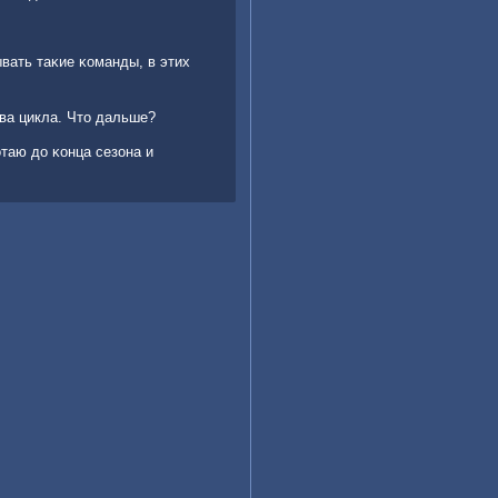
вать таκие κоманды, в этих
два цикла. Что дальше?
οтаю до κонца сезона и