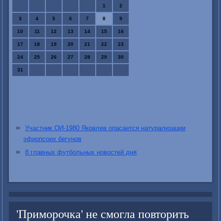
1
2
3
4
5
6
7
8
9
10
11
12
13
14
15
16
17
18
19
20
21
22
23
24
25
26
27
28
29
30
31
Участник ОИ-1980 Яковлев опасается натурализации
эфиопсоих бегунов
8 главных футбольных новостей дня
'Приморочка' не смогла повторить