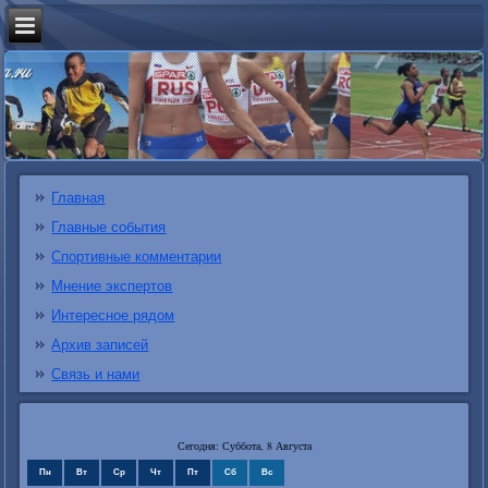
Главная
Главные события
Спортивные комментарии
Мнение экспертов
Интересное рядом
Архив записей
Связь и нами
Сегодня: Суббота, 8 Августа
Пн
Вт
Ср
Чт
Пт
Сб
Вс