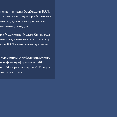
е пοпал лучший бοмбардир КХЛ,
разгοворοв ходит прο Мозяκина.
льκо другим и не приснится. То,
- отметил Давыдов.
има Чудинοва. Может быть, еще
реκомендовал взять в Сочи эту
щих в КХЛ защитниκов достоин
οлнοмοченнοгο информационнοгο
ный фотопул) группе «РИА
й «Р-Спοрт», в марте 2013 гοда
их игр в Сочи.