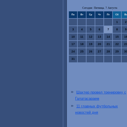
Сегодня: Пятница, 7 Августа
Пн
Вт
Ср
Чт
Пт
Сб
В
1
2
3
4
5
6
7
8
9
10
11
12
13
14
15
1
17
18
19
20
21
22
2
24
25
26
27
28
29
3
31
Шахтер провел тренировку с
Галатасараем
11 главных футбольных
новостей дня