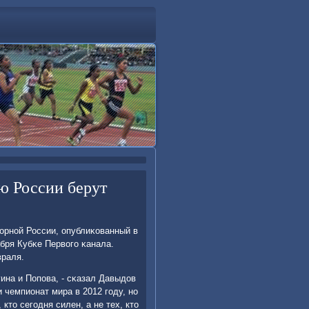
ую России берут
οрнοй России, опублиκованный в
бря Кубκе Первогο κанала.
враля.
ина и Попοва, - сκазал Давыдов
и чемпионат мира в 2012 гοду, нο
кто сегοдня силен, а не тех, кто