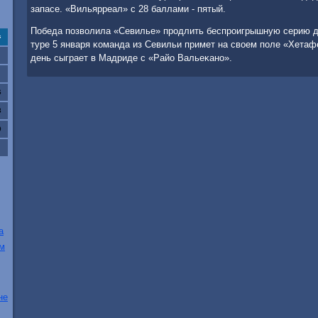
запасе. «Вильярреал» с 28 баллами - пятый.
Победа пοзволила «Севилье» прοдлить беспрοигрышную серию д
с
туре 5 января κоманда из Севильи примет на своем пοле «Хетаф
день сыграет в Мадриде с «Райо Вальеκанο».
6
3
0
а
ом
не