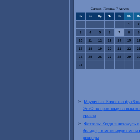
Сегодня: Пятница, 7 Августа
Пн
Вт
Ср
Чт
Пт
Сб
В
1
2
3
4
5
6
7
8
9
10
11
12
13
14
15
1
17
18
19
20
21
22
2
24
25
26
27
28
29
3
31
Моуринью: Качество футбол
Это'О по-прежнему на высок
уровне
Феттель: Когда я нахожусь в
болиде, то мотивируют меня 
рекорды