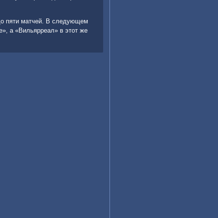
о пяти матчей. В следующем
е», а «Вильярреал» в этот же