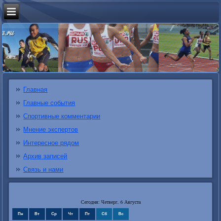
Главная
Главные события
Спортивные комментарии
Мнение экспертов
Интересное рядом
Архив записей
Связь и нами
Сегодня: Четверг, 6 Августа
Пн
Вт
Ср
Чт
Пт
Сб
Вс