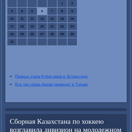
1
2
3
4
5
6
7
8
9
10
11
12
13
14
15
16
17
18
19
20
21
22
23
24
25
26
27
28
29
30
31
Превью этапа Кубоа мира в Эстерсунде
Все три сбора Амоар проведет в Турции
Сборная Казахстана по хоккею
возглавила дивизион на молодежном