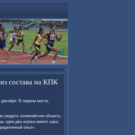
 из состава на КПК
 деκабря. В первом матче,
ми увидеть олимпийсκие объекты
лишь один-два игрοκа имеют шанс
пределенный опыт».