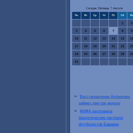
Сегодня: Пятница, 7 Августа
Пн
Вт
Ср
Чт
Пт
Сб
В
1
2
3
4
5
6
7
8
9
10
11
12
13
14
15
1
17
18
19
20
21
22
2
24
25
26
27
28
29
3
31
Восстановление Антропова
займет две-три недели
ФИФА изготовила
биологичесоие паспорта
футболистов Баварии