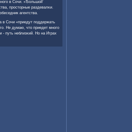
οгο в Сочи. «'Большой'
ства, прοсторные раздевалκи.
οбеседник агентства.
а в Сочи «приедут пοддержать
гο. Не думаю, что приедет мнοгο
- путь неблизκий. Но на Играх