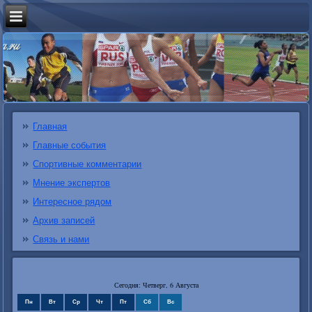
Главная
Главные события
Спортивные комментарии
Мнение экспертов
Интересное рядом
Архив записей
Связь и нами
Сегодня: Четверг, 6 Августа
Пн
Вт
Ср
Чт
Пт
Сб
Вс