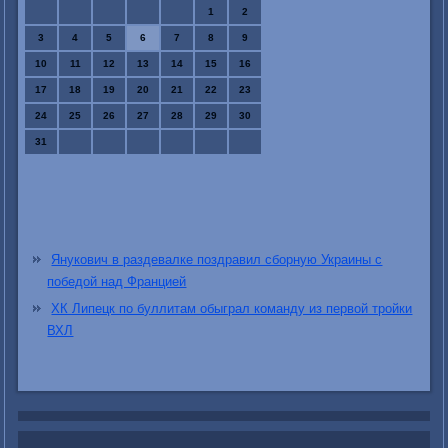
1
2
3
4
5
6
7
8
9
10
11
12
13
14
15
16
17
18
19
20
21
22
23
24
25
26
27
28
29
30
31
Янукович в раздевалке поздравил сборную Украины с
победой над Францией
ХК Липецк по буллитам обыграл команду из первой тройки
ВХЛ