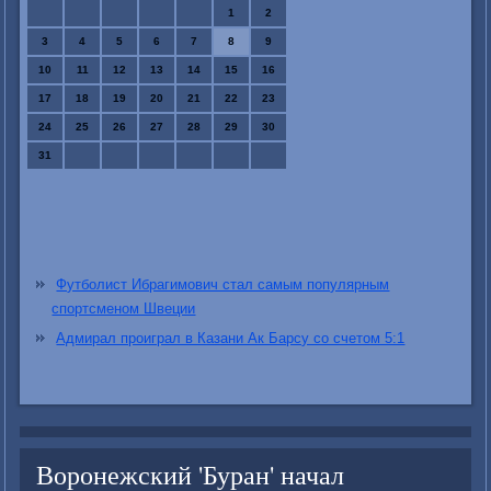
1
2
3
4
5
6
7
8
9
10
11
12
13
14
15
16
17
18
19
20
21
22
23
24
25
26
27
28
29
30
31
Футболист Ибрагимович стал самым популярным
спортсменом Швеции
Адмирал проиграл в Казани Ак Барсу со счетом 5:1
Воронежский 'Буран' начал