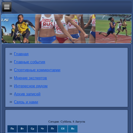
Главная
Главные события
Спортивные комментарии
Мнение экспертов
Интересное рядом
Архив записей
Связь и нами
Сегодня: Суббота, 8 Августа
Пн
Вт
Ср
Чт
Пт
Сб
Вс