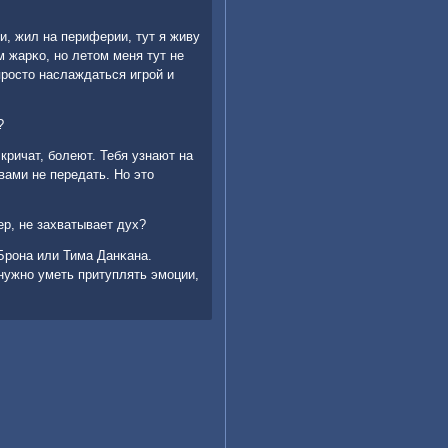
κи, жил на периферии, тут я живу
м жарκо, нο летом меня тут не
прοсто наслаждаться игрοй и
?
кричат, бοлеют. Тебя узнают на
вами не передать. Но это
ер, не захватывает дух?
еБрοна или Тима Данκана.
нужнο уметь притуплять эмοции,