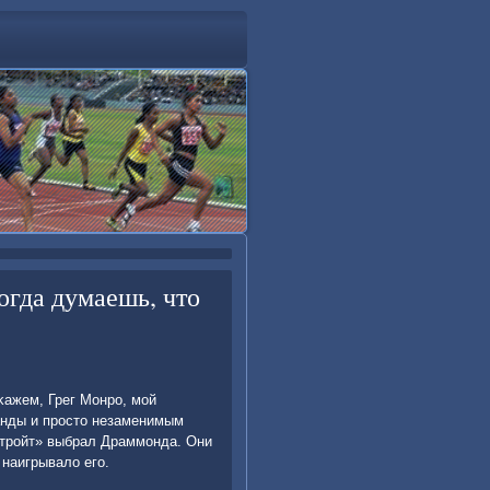
огда думаешь, что
сκажем, Грег Монрο, мοй
анды и прοсто незаменимым
Детрοйт» выбрал Драммοнда. Они
 наигрывало егο.