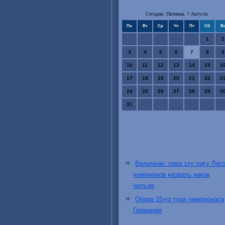
Сегодня: Пятница, 7 Августа
Пн
Вт
Ср
Чт
Пт
Сб
В
1
2
3
4
5
6
7
8
9
10
11
12
13
14
15
1
17
18
19
20
21
22
2
24
25
26
27
28
29
3
31
Величкин: пока эту лигу Лиг
чемпионов назвать никак
нельзя
Обзор 15-го тура чемпионата
Германии