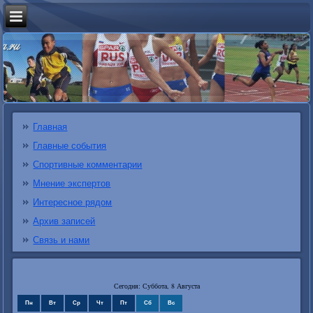
Главная
Главные события
Спортивные комментарии
Мнение экспертов
Интересное рядом
Архив записей
Связь и нами
Сегодня: Суббота, 8 Августа
Пн
Вт
Ср
Чт
Пт
Сб
Вс