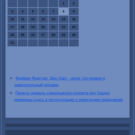
1
2
3
4
5
6
7
8
9
10
11
12
13
14
15
16
17
18
19
20
21
22
23
24
25
26
27
28
29
30
31
Фрейзер Форстер: Джо Харт - игрок топ-уровня и
замечательный человек
Первую очередь горнолыжного курорта под Гродно
намерены сдать в эксплуатацию к новогодним праздникам