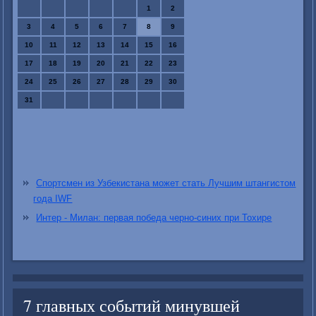
1
2
3
4
5
6
7
8
9
10
11
12
13
14
15
16
17
18
19
20
21
22
23
24
25
26
27
28
29
30
31
Спортсмен из Узбекистана может стать Лучшим штангистом
года IWF
Интер - Милан: первая победа черно-синих при Тохире
7 главных событий минувшей