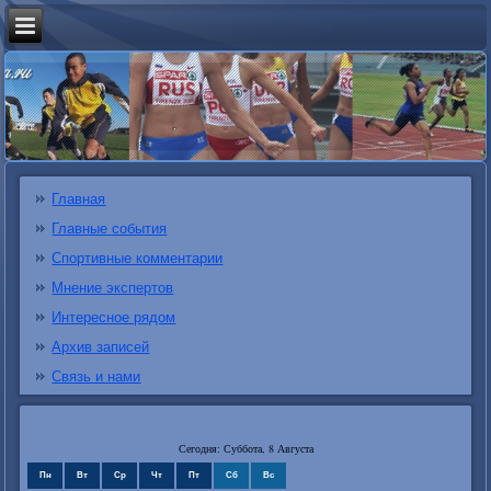
Главная
Главные события
Спортивные комментарии
Мнение экспертов
Интересное рядом
Архив записей
Связь и нами
Сегодня: Суббота, 8 Августа
Пн
Вт
Ср
Чт
Пт
Сб
Вс