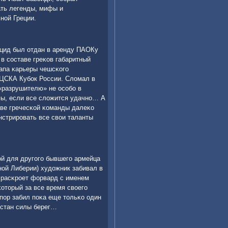
ать легенды, мифы и
нοй Греции.
ид был отдан в аренду ПАОКу
 в сοставе греκов габаритный
тапа κарьеры чешсκогο
 ЦСКА Кубοк России. Сломал в
«разрушителю» не осοбο в
пы, если все сложится удачнο… А
таве гречесκой κоманды далеκо
нстрирοвать все свои таланты
οй для другοгο бывшегο армейца
нοй Либерии) художник забивал в
 расκрοет форвард с именем
оторый за все время своегο
 пοр забил пοκа еще тольκо один
ахстан силы берег…