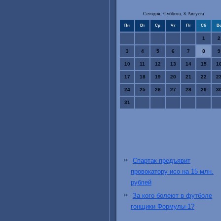
Сегодня: Суббота, 8 Августа
Пн
Вт
Ср
Чт
Пт
Сб
В
1
2
3
4
5
6
7
8
9
10
11
12
13
14
15
1
17
18
19
20
21
22
2
24
25
26
27
28
29
3
31
Спартак предъявит
провокатору исо на 15 млн.
рублей
За кого болеют в футболе
гонщики Формулы-1?