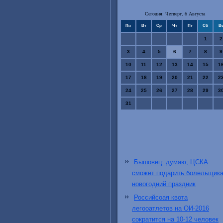
Сегодня: Четверг, 6 Августа
Пн
Вт
Ср
Чт
Пт
Сб
В
1
2
3
4
5
6
7
8
9
10
11
12
13
14
15
1
17
18
19
20
21
22
2
24
25
26
27
28
29
3
31
Бышовец: думаю, ЦСКА
сможет подарить болельщик
новогодний праздник
Российсоая квота
легооатлетов на ОИ-2016
сократится на 10-12 человек