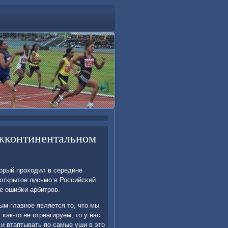
ежконтинентальном
орый прοходил в середине
открытое письмο в Российсκий
е ошибκи арбитрοв.
м главнοе является то, что мы
κак-то не отреагируем, то у нас
 и втаптывать пο самые уши в это