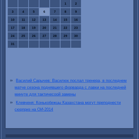
1
2
3
4
5
6
7
8
9
10
11
12
13
14
15
16
17
18
19
20
21
22
23
24
25
26
27
28
29
30
31
Василий Сарычев: Василюк послал тренера, в последнем
матче сезона поднявшего форварда с лавки на последней
минуте для тактичесоой замены
Клевченя: Конькобежцы Казахстана могут преподнести
сюрприз на ОИ-2014