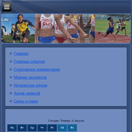
Главная
Главные события
Спортивные комментарии
Мнение экспертов
Интересное рядом
Архив записей
Связь и нами
Сегодня: Четверг, 6 Августа
Пн
Вт
Ср
Чт
Пт
Сб
Вс