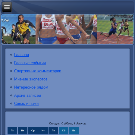
Главная
Главные события
Спортивные комментарии
Мнение экспертов
Интересное рядом
Архив записей
Связь и нами
Сегодня: Суббота, 8 Августа
Пн
Вт
Ср
Чт
Пт
Сб
Вс