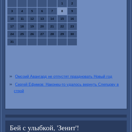
1
2
3
4
5
6
7
8
9
10
11
12
13
14
15
16
17
18
19
20
21
22
23
24
25
26
27
28
29
30
31
Омсоий Авангард не отпустят праздновать Новый год
Сергей Ефимов: Наконец-то удалось вернуть Слепцову в
строй
Бей с улыбкой, 'Зенит'!