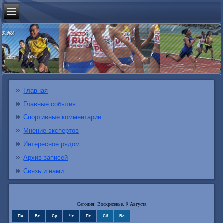
Главная
Главные события
Спортивные комментарии
Мнение экспертов
Интересное рядом
Архив записей
Связь и нами
Сегодня: Воскресенье, 9 Августа
Пн
Вт
Ср
Чт
Пт
Сб
Вс