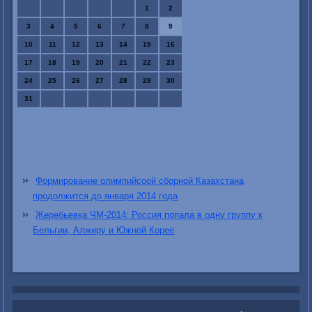
1
2
3
4
5
6
7
8
9
10
11
12
13
14
15
16
17
18
19
20
21
22
23
24
25
26
27
28
29
30
31
Формирование олимпийсоой сборной Казахстана
продолжится до января 2014 года
Жеребьевка ЧМ-2014: Россия попала в одну группу к
Бельгии, Алжиру и Южной Корее