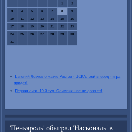
1
2
3
4
5
6
7
8
9
10
11
12
13
14
15
16
17
18
19
20
21
22
23
24
25
26
27
28
29
30
31
Евгений Ловчев о матче Ростов - ЦСКА: Бей вперед - игра
придет!
Первая лига. 19-й тур. Олимпик: нас не догонят!
'Пеньяроль' обыграл 'Насьональ' в