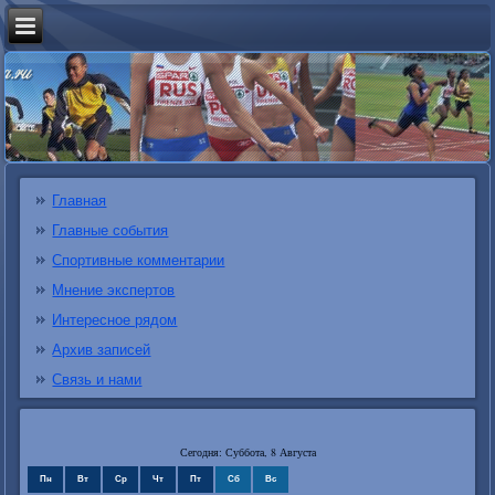
Главная
Главные события
Спортивные комментарии
Мнение экспертов
Интересное рядом
Архив записей
Связь и нами
Сегодня: Суббота, 8 Августа
Пн
Вт
Ср
Чт
Пт
Сб
Вс