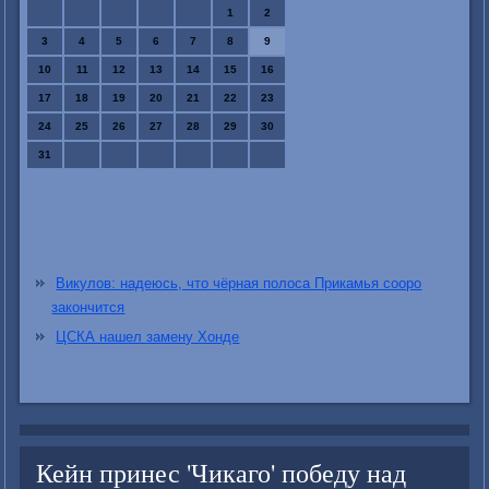
1
2
3
4
5
6
7
8
9
10
11
12
13
14
15
16
17
18
19
20
21
22
23
24
25
26
27
28
29
30
31
Викулов: надеюсь, что чёрная полоса Прикамья сооро
закончится
ЦСКА нашел замену Хонде
Кейн принес 'Чикаго' победу над