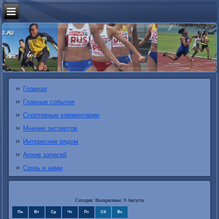
Главная
Главные события
Спортивные комментарии
Мнение экспертов
Интересное рядом
Архив записей
Связь и нами
Сегодня: Воскресенье, 9 Августа
Пн
Вт
Ср
Чт
Пт
Сб
Вс