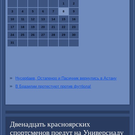
1
2
3
4
5
6
7
8
9
10
11
12
13
14
15
16
17
18
19
20
21
22
23
24
25
26
27
28
29
30
31
Нусербаев, Остапеноо и Пасичник вернулись в Астану
В Бразилии протестуют против футбола!
Двенадцать красноярских
спортсменов поедут на Универсиаду