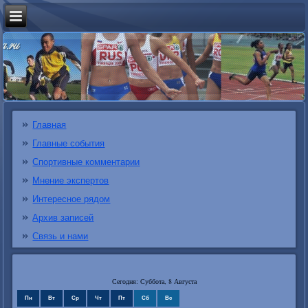
Главная
Главные события
Спортивные комментарии
Мнение экспертов
Интересное рядом
Архив записей
Связь и нами
Сегодня: Суббота, 8 Августа
Пн
Вт
Ср
Чт
Пт
Сб
Вс