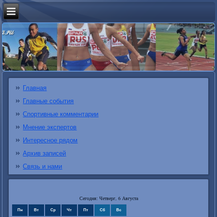
Главная
Главные события
Спортивные комментарии
Мнение экспертов
Интересное рядом
Архив записей
Связь и нами
Сегодня: Четверг, 6 Августа
Пн
Вт
Ср
Чт
Пт
Сб
Вс