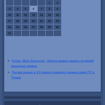
1
2
3
4
5
6
7
8
9
10
11
12
13
14
15
16
17
18
19
20
21
22
23
24
25
26
27
28
29
30
31
Клопп: Матч Боруссия - Наполи можно назвать встречей
кризисных команд
Евсеев вышел в 1/4 парного разряда турнира серии ITF в
Турции