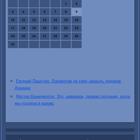
1
2
3
4
5
6
7
8
9
10
11
12
13
14
15
16
17
18
19
20
21
22
23
24
25
26
27
28
29
30
31
Евгений Пашутин: Локомотив не смог закрыть лидеров
Донецка
Маттео Боничиолли: Это, наверное, первая ситуация, когда
мы угодили в кризис