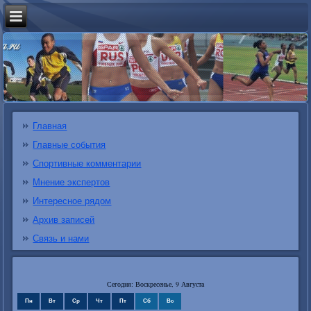
Главная
Главные события
Спортивные комментарии
Мнение экспертов
Интересное рядом
Архив записей
Связь и нами
Сегодня: Воскресенье, 9 Августа
Пн
Вт
Ср
Чт
Пт
Сб
Вс