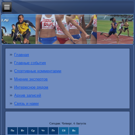
Главная
Главные события
Спортивные комментарии
Мнение экспертов
Интересное рядом
Архив записей
Связь и нами
Сегодня: Четверг, 6 Августа
Пн
Вт
Ср
Чт
Пт
Сб
Вс