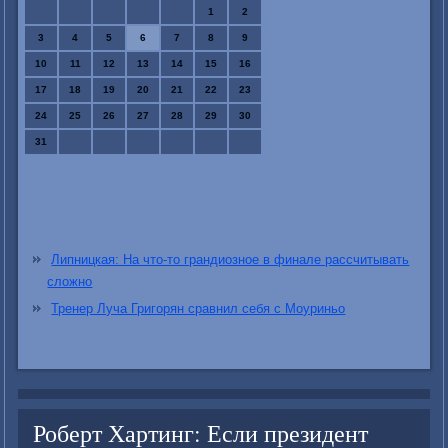
1
2
3
4
5
6
7
8
9
10
11
12
13
14
15
16
17
18
19
20
21
22
23
24
25
26
27
28
29
30
31
Липницкая: На что-то грандиозное в финале рассчитывать
сложно
Тренер Луча Григорян сравнил себя с Моуриньо
Роберт Хартинг: Если президент