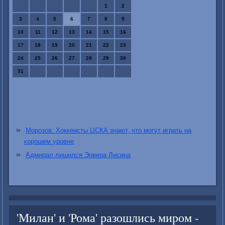
1
2
3
4
5
6
7
8
9
10
11
12
13
14
15
16
17
18
19
20
21
22
23
24
25
26
27
28
29
30
31
Морозов: Хоккеисты ЦСКА знают, что могут играть на
хорошем уровне
Адмирал лишился Энвера Лисина
'Милан' и 'Рома' разошлись миром -