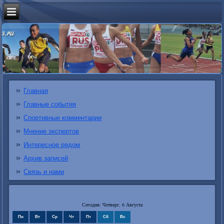
Главная
Главные события
Спортивные комментарии
Мнение экспертов
Интересное рядом
Архив записей
Связь и нами
Сегодня: Четверг, 6 Августа
Пн
Вт
Ср
Чт
Пт
Сб
Вс