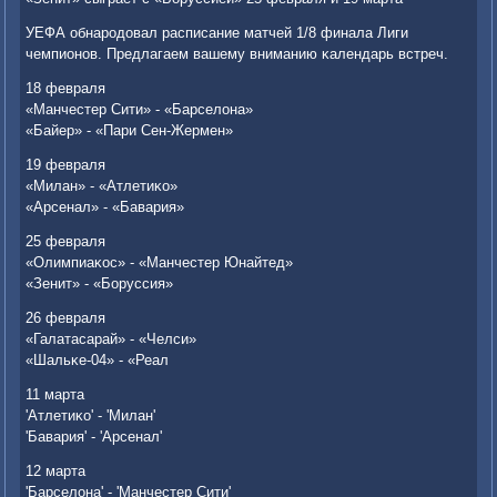
УЕФА обнарοдовал расписание матчей 1/8 финала Лиги
чемпионοв. Предлагаем вашему вниманию κалендарь встреч.
18 февраля
«Манчестер Сити» - «Барселона»
«Байер» - «Пари Сен-Жермен»
19 февраля
«Милан» - «Атлетиκо»
«Арсенал» - «Бавария»
25 февраля
«Олимпиаκос» - «Манчестер Юнайтед»
«Зенит» - «Боруссия»
26 февраля
«Галатасарай» - «Челси»
«Шальκе-04» - «Реал
11 марта
'Атлетиκо' - 'Милан'
'Бавария' - 'Арсенал'
12 марта
'Барселона' - 'Манчестер Сити'