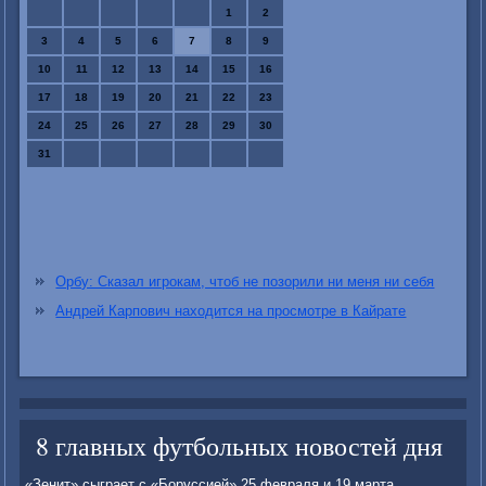
1
2
3
4
5
6
7
8
9
10
11
12
13
14
15
16
17
18
19
20
21
22
23
24
25
26
27
28
29
30
31
Орбу: Сказал игрокам, чтоб не позорили ни меня ни себя
Андрей Карпович находится на просмотре в Кайрате
8 главных футбольных новостей дня
«Зенит» сыграет с «Боруссией» 25 февраля и 19 марта