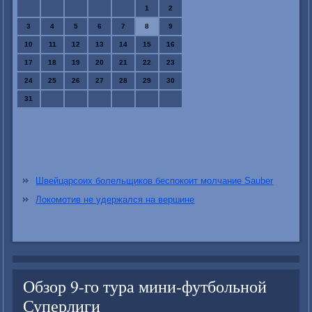
1
2
3
4
5
6
7
8
9
10
11
12
13
14
15
16
17
18
19
20
21
22
23
24
25
26
27
28
29
30
31
Швейцарсоих болельщиков беспокоит молчание Sauber
Локомотив не удержался на вершине
Обзор 9-го тура мини-футбольной
Суперлиги