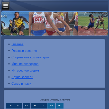
Главная
Главные события
Спортивные комментарии
Мнение экспертов
Интересное рядом
Архив записей
Связь и нами
Сегодня: Суббота, 8 Августа
Пн
Вт
Ср
Чт
Пт
Сб
Вс