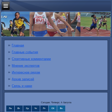
Главная
Главные события
Спортивные комментарии
Мнение экспертов
Интересное рядом
Архив записей
Связь и нами
Сегодня: Четверг, 6 Августа
Пн
Вт
Ср
Чт
Пт
Сб
Вс