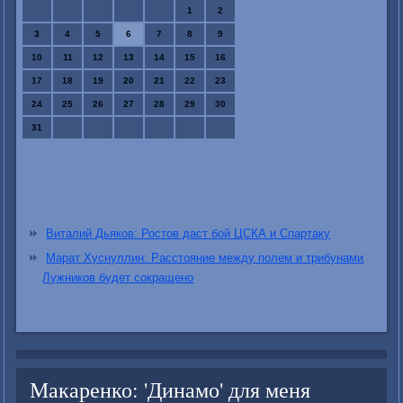
1
2
3
4
5
6
7
8
9
10
11
12
13
14
15
16
17
18
19
20
21
22
23
24
25
26
27
28
29
30
31
Виталий Дьяков: Ростов даст бой ЦСКА и Спартаку
Марат Хуснуллин: Расстояние между полем и трибунами
Лужников будет сокращено
Макаренко: 'Динамо' для меня