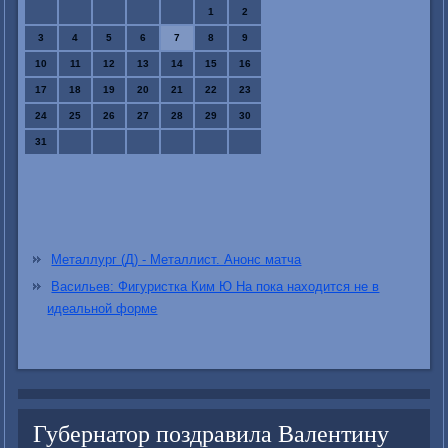
1
2
3
4
5
6
7
8
9
10
11
12
13
14
15
16
17
18
19
20
21
22
23
24
25
26
27
28
29
30
31
Металлург (Д) - Металлист. Анонс матча
Васильев: Фигуристка Ким Ю На пока находится не в
идеальной форме
Губернатор поздравила Валентину