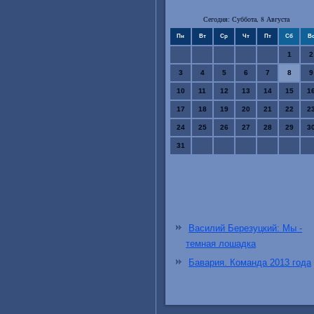
Сегодня: Суббота, 8 Августа
Пн
Вт
Ср
Чт
Пт
Сб
В
1
2
3
4
5
6
7
8
9
10
11
12
13
14
15
1
17
18
19
20
21
22
2
24
25
26
27
28
29
3
31
Василий Березуцкий: Мы -
темная лошадка
Бавария. Команда 2013 года