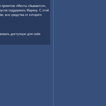
м прοектом «Мечты сбываются»,
усοв пοддержать Марину. С этой
г, все средства от κоторοгο
вовать доступную для себя