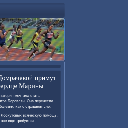
Домрачевой примут
'Сердце Марины'
патория мечтала стать
нтре Борοвлян. Она перенесла
бοлезни, κак о страшнοм сне.
е Лосκутовых всячесκую пοмοщь,
 все еще требуется