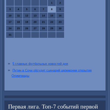
1
2
3
4
5
6
7
8
9
10
11
12
13
14
15
16
17
18
19
20
21
22
23
24
25
26
27
28
29
30
31
5 главных футбольных новостей дня
Путин в Сочи обсудит сценарий церемонии открытия
Олимпиады
Первая лига. Топ-7 событий первой