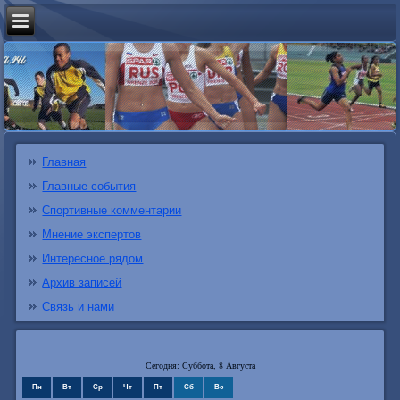
Главная
Главные события
Спортивные комментарии
Мнение экспертов
Интересное рядом
Архив записей
Связь и нами
Сегодня: Суббота, 8 Августа
Пн
Вт
Ср
Чт
Пт
Сб
Вс