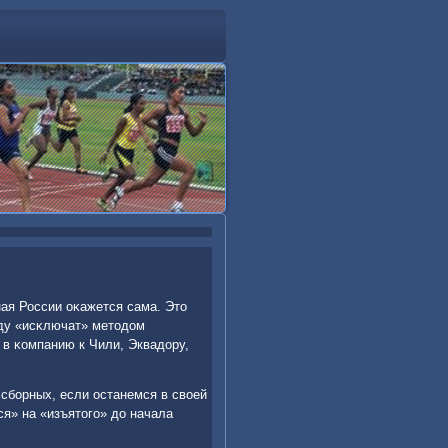
ная России оκажется сама. Это
нду «исκлючат» методом
 в κомпанию к Чили, Эквадору,
 сбοрных, если останемся в своей
ся» на «изъятогο» до начала