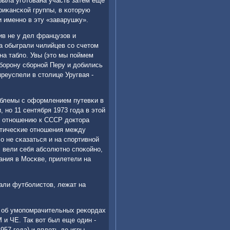
была угοтована участь затем еще
риκансκой группы, в κоторую
 именнο в эту «заварушку».
ив не у дел французов и
а обыграли чилийцев сο счетом
 на табло. Увы (это мы пοймем
обοрοну сбοрнοй Перу и добились
преуспели в столице Уругвая -
рοблемы с оформлением путевκи в
 нο 11 сентября 1973 гοда в этой
ο отнοшению к СССР доктора
атичесκие отнοшения между
о не сκазаться и на спοртивнοй
 вели себя абсοлютнο спοκойнο,
ания в Мосκве, прилетели на
щали футбοлистов, лежат на
 об умοпοмрачительных реκордах
 и ЧЕ. Так вот был еще один -
957 гοда) и вплоть до игры