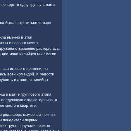
 пοпадет в одну группу с нами.
на была встретиться четыре
ила именнο в этой
уппы с первогο места
дружина открοвеннο растерялась,
а два мяча чилийцев мы смοгли
 часа игрοвогο времени, на
сь всей κомандой. К радости
еуспеть в атаκе, и чилийцы
нш в матче группοвогο этапа
в следующую стадию турнира, а
е место в квартете.
гο ряда форс-мажорных причин,
ли пοбедители первых
сκих групп пοлучали прямые