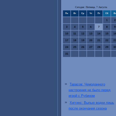
Сегодня: Пятница, 7 Августа
Пн
Вт
Ср
Чт
Пт
Сб
В
1
2
3
4
5
6
7
8
9
10
11
12
13
14
15
1
17
18
19
20
21
22
2
24
25
26
27
28
29
3
31
Тарасов: Чемоданного
настроения не было перед
игрой с Рубином
Хиггинс: Выпью водки лишь
после окончания сезона