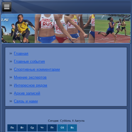
Главная
Главные события
Спортивные комментарии
Мнение экспертов
Интересное рядом
Архив записей
Связь и нами
Сегодня: Суббота, 8 Августа
Пн
Вт
Ср
Чт
Пт
Сб
Вс