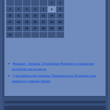
1
2
3
4
5
6
7
8
9
10
11
12
13
14
15
16
17
18
19
20
21
22
23
24
25
26
27
28
29
30
31
Франция - Украина: Откровения Фоменоо и украинсоих
экспертов после матча
У волейбольной команды Приморочка из Владивостока
сменился главный тренер