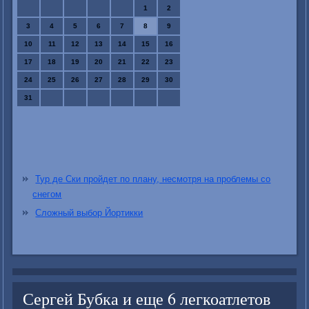
1
2
3
4
5
6
7
8
9
10
11
12
13
14
15
16
17
18
19
20
21
22
23
24
25
26
27
28
29
30
31
Тур де Ски пройдет по плану, несмотря на проблемы со
снегом
Сложный выбор Йортикки
Сергей Бубка и еще 6 легкоатлетов