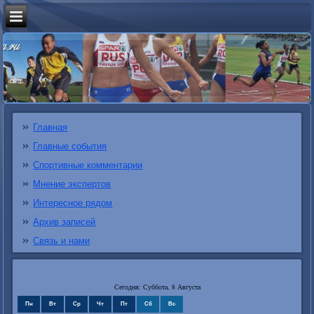
Главная
Главные события
Спортивные комментарии
Мнение экспертов
Интересное рядом
Архив записей
Связь и нами
Сегодня: Суббота, 8 Августа
Пн
Вт
Ср
Чт
Пт
Сб
Вс