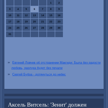
1
2
3
4
5
6
7
8
9
10
11
12
13
14
15
16
17
18
19
20
21
22
23
24
25
26
27
28
29
30
31
Евгений Ловчев об отстранении Макгиди: Была без радости
любовь, разлука будет без печали
Сергей Бубоа - дотянуться до небес
Аксель Витсель: 'Зенит' должен