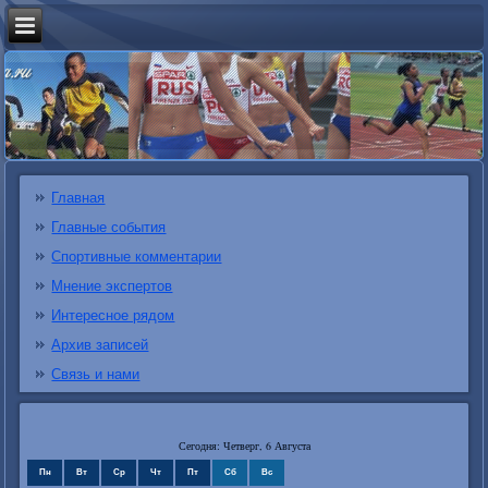
Главная
Главные события
Спортивные комментарии
Мнение экспертов
Интересное рядом
Архив записей
Связь и нами
Сегодня: Четверг, 6 Августа
Пн
Вт
Ср
Чт
Пт
Сб
Вс