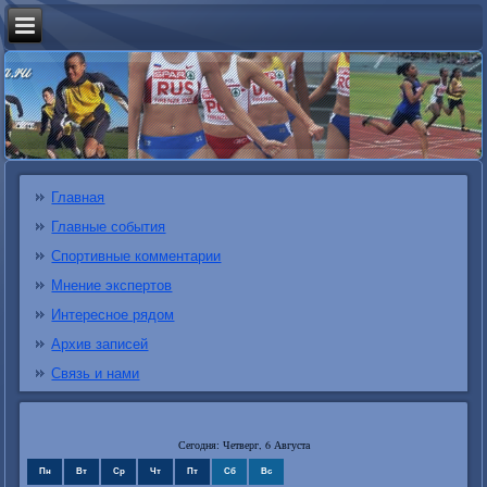
Главная
Главные события
Спортивные комментарии
Мнение экспертов
Интересное рядом
Архив записей
Связь и нами
Сегодня: Четверг, 6 Августа
Пн
Вт
Ср
Чт
Пт
Сб
Вс