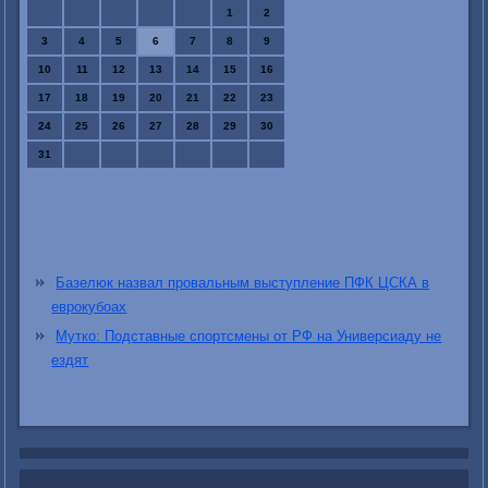
1
2
3
4
5
6
7
8
9
10
11
12
13
14
15
16
17
18
19
20
21
22
23
24
25
26
27
28
29
30
31
Базелюк назвал провальным выступление ПФК ЦСКА в
еврокубоах
Мутко: Подставные спортсмены от РФ на Универсиаду не
ездят