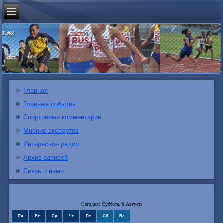
Главная
Главные события
Спортивные комментарии
Мнение экспертов
Интересное рядом
Архив записей
Связь и нами
Сегодня: Суббота, 8 Августа
Пн
Вт
Ср
Чт
Пт
Сб
Вс