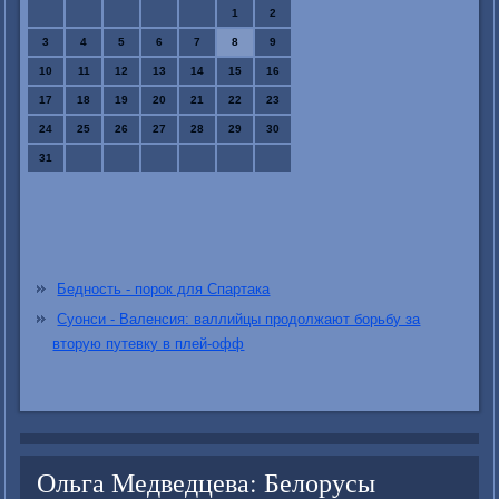
1
2
3
4
5
6
7
8
9
10
11
12
13
14
15
16
17
18
19
20
21
22
23
24
25
26
27
28
29
30
31
Бедность - порок для Спартака
Суонси - Валенсия: валлийцы продолжают борьбу за
вторую путевку в плей-офф
Ольга Медведцева: Белорусы