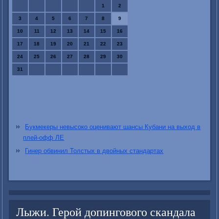
1
2
3
4
5
6
7
8
9
10
11
12
13
14
15
16
17
18
19
20
21
22
23
24
25
26
27
28
29
30
31
Букмекеры невысоко оценивают шансы Кубани на выход в
плей-офф ЛЕ
Гинер обвинил Толстых в двойных стандартах
Лыжи. Герой допингового скандала