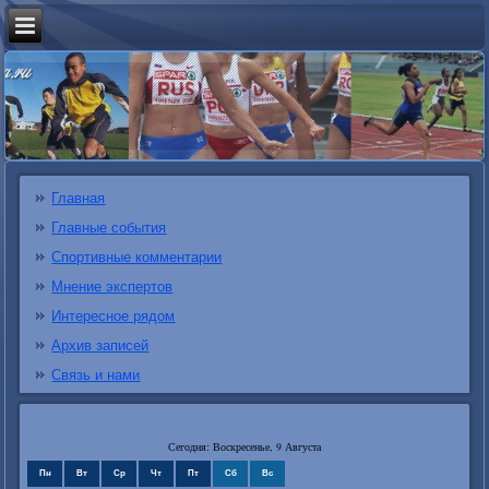
Главная
Главные события
Спортивные комментарии
Мнение экспертов
Интересное рядом
Архив записей
Связь и нами
Сегодня: Воскресенье, 9 Августа
Пн
Вт
Ср
Чт
Пт
Сб
Вс