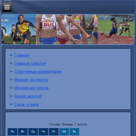
Главная
Главные события
Спортивные комментарии
Мнение экспертов
Интересное рядом
Архив записей
Связь и нами
Сегодня: Пятница, 7 Августа
Пн
Вт
Ср
Чт
Пт
Сб
Вс