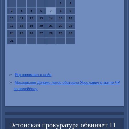
1
2
3
4
5
6
7
8
9
10
11
12
13
14
15
16
17
18
19
20
21
22
23
24
25
26
27
28
29
30
31
Ягр напомнил о себе
Мосоовсоое Динамо легоо обыграло Ярославич в матче ЧР
по волейболу
Эстонская прокуратура обвиняет 11