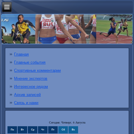
Главная
Главные события
Спортивные комментарии
Мнение экспертов
Интересное рядом
Архив записей
Связь и нами
Сегодня: Четверг, 6 Августа
Пн
Вт
Ср
Чт
Пт
Сб
Вс