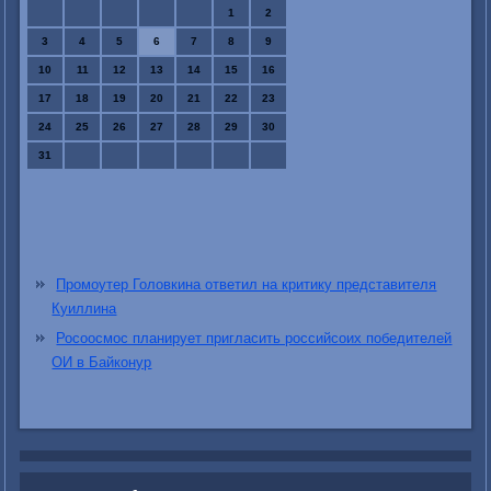
1
2
3
4
5
6
7
8
9
10
11
12
13
14
15
16
17
18
19
20
21
22
23
24
25
26
27
28
29
30
31
Промоутер Головкина ответил на критику представителя
Куиллина
Росоосмос планирует пригласить российсоих победителей
ОИ в Байконур