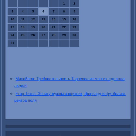
1
2
3
4
5
6
7
8
9
10
11
12
13
14
15
16
17
18
19
20
21
22
23
24
25
26
27
28
29
30
31
Михайлов: Требовательность Тарасова из многих сделала
людей
Егор Титов: Зениту нужны защитник, форвард и футболист
центра поля