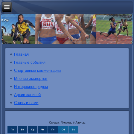
Главная
Главные события
Спортивные комментарии
Мнение экспертов
Интересное рядом
Архив записей
Связь и нами
Сегодня: Четверг, 6 Августа
Пн
Вт
Ср
Чт
Пт
Сб
Вс