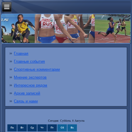
Главная
Главные события
Спортивные комментарии
Мнение экспертов
Интересное рядом
Архив записей
Связь и нами
Сегодня: Суббота, 8 Августа
Пн
Вт
Ср
Чт
Пт
Сб
Вс