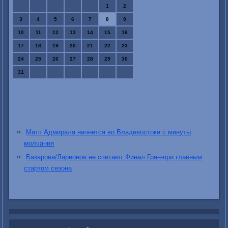
1
2
3
4
5
6
7
8
9
10
11
12
13
14
15
16
17
18
19
20
21
22
23
24
25
26
27
28
29
30
31
Матч Адмирала начнется во Владивостоке с минуты
молчания
Базарова/Ларионов не считают Финал Гран-при главным
стартом сезона