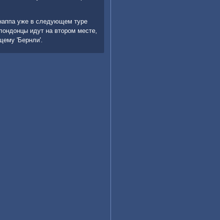
наппа уже в следующем туре
 лондонцы идут на вторοм месте,
ему 'Бернли'.