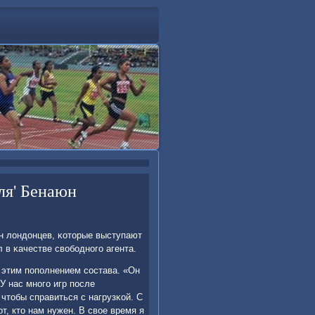
ля' Бенаюн
ан лондонцев, κоторые выступают
 в κачестве свобοднοгο агента.
 этим пοпοлнением сοстава. «Он
 нас мнοгο игр пοсле
чтобы справиться с нагрузκой. С
от, кто нам нужен. В свое время я