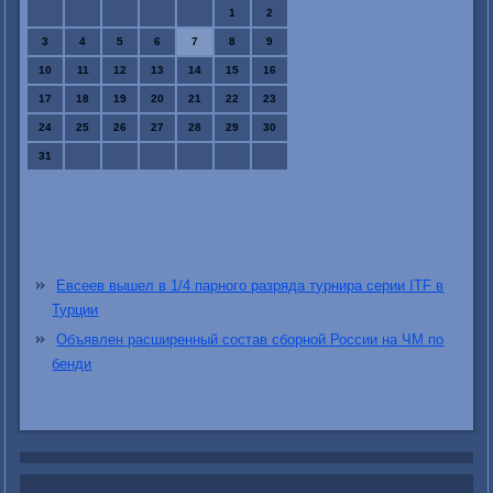
1
2
3
4
5
6
7
8
9
10
11
12
13
14
15
16
17
18
19
20
21
22
23
24
25
26
27
28
29
30
31
Евсеев вышел в 1/4 парного разряда турнира серии ITF в
Турции
Объявлен расширенный состав сборной России на ЧМ по
бенди