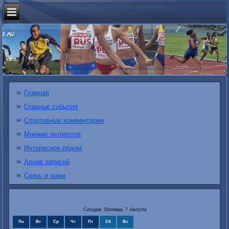
Главная
Главные события
Спортивные комментарии
Мнение экспертов
Интересное рядом
Архив записей
Связь и нами
Сегодня: Пятница, 7 Августа
Пн
Вт
Ср
Чт
Пт
Сб
Вс